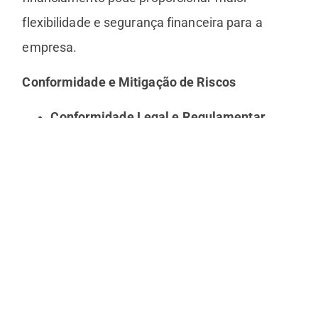
flexibilidade e segurança financeira para a
empresa.
Conformidade e Mitigação de Riscos
Conformidade Legal e Regulamentar
A conformidade com leis e regulamentações é
essencial para evitar penalidades e proteger a
reputação da empresa. A gestão financeira
assegura que a empresa esteja em
conformidade com as normas fiscais,
trabalhistas e outras regulamentações
pertinentes. Isso inclui a preparação adequada
de declarações fiscais, a manutenção de